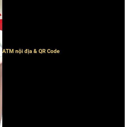
Phí giao dịch thấp, nhiều chương trình ưu đãi.
Nhược điểm
:
Chỉ hỗ trợ các ví đã liên kết (Momo, ZaloPay,
ViettelPay).
Giới hạn số lần thanh toán giao dịch/ngày.
Nếu bạn
rút tiền fi88
500.000 VND qua Momo, chỉ sau 3
phút, số tiền đã có trong ví, phí giao dịch là 1.000 VND.
ATM nội địa & QR Code
Ưu điểm
:
Linh hoạt, không cần tài khoản ngân hàng truyền
thống.
Hỗ trợ thanh toán nhanh qua mã QR core.
Nhược điểm
:
Phí giao dịch cao hơn chuyển khoản (khoảng
3.000 – 5.000 VND).
Thời gian xử lý có thể lên đến 30 phút trong giờ
cao điểm.
Ví dụ,
rút tiền fi88
qua QR Code ShopeePay, thao tác quét mã
và xác nhận, tiền có thể về ví trong 5-10 phút.