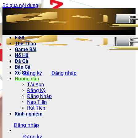
Bỏ qua nội dung
Fi88
Thể Thao
Game Bài
Nổ Hũ
Đá Gà
Bắn Cá
Đăng ký
Đăng nhập
Xổ Số
Hướng dẫn
Tải App
Đăng Ký
Đăng Nhập
Nạp Tiền
Rút Tiền
Kinh nghiệm
Đăng nhập
Đăng ký