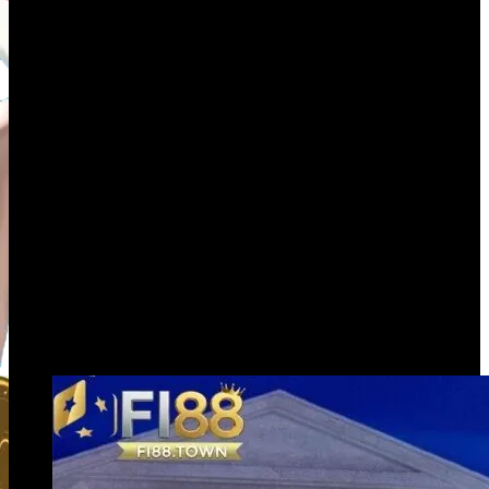
Để tránh gián đoạn hoặc thất lạc tiền, bạn cần lưu ý một số
điểm sau khi thực hiện
rút tiền fi88
.
Kiểm tra thông tin chính xác
: Số tài khoản, tên chủ tài
khoản, chi nhánh ngân hàng phải khớp.
Không thực hiện nhiều giao dịch đồng thời
: Tránh tình
trạng hệ thống trùng lặp yêu cầu.
Theo dõi lịch sử giao dịch
: Sau khi
rút tiền
, kiểm tra
mục “Lịch sử rút tiền” để cập nhật trạng thái.
Chú ý các giới hạn rút tiền
: Mỗi phương thức có mức
tối thiểu và tối đa khác nhau, ví dụ tối đa 50.000.000
VND/lần.
Liên hệ hỗ trợ
: Nếu quá 60 phút chưa nhận được tiền,
liên hệ LiveChat hoặc email
support@fi88.com
để được
hỗ trợ nhanh chóng.
Việc tuân thủ quy định và kiểm tra kỹ lưỡng giúp bạn tránh
được hơn 90% lỗi thường gặp khi thực hiện rút tiền.