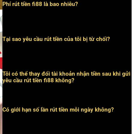
Phí rút tiền fi88 là bao nhiêu?
Ngân hàng: 1.000 – 3.000 VND/giao dịch.
Ví điện tử: từ 1.000 VND/giao dịch.
QR Code: 3.000 – 5.000 VND/giao dịch.
Tại sao yêu cầu rút tiền của tôi bị từ chối?
Tài khoản chưa được xác minh.
Chưa hoàn thành vòng cược.
Thông tin ngân hàng không trùng khớp với giao dịch.
Tôi có thể thay đổi tài khoản nhận tiền sau khi gửi
yêu cầu rút tiền fi88 không?
Không. Bạn cần hủy yêu cầu cũ và tạo yêu cầu mới với thông
tin chính xác.
Có giới hạn số lần rút tiền mỗi ngày không?
Đối với ngân hàng: không giới hạn số lần, nhưng tổng tối đa
200.000.000 VND/ngày. Ví điện tử: tối đa 5 giao dịch/ngày.