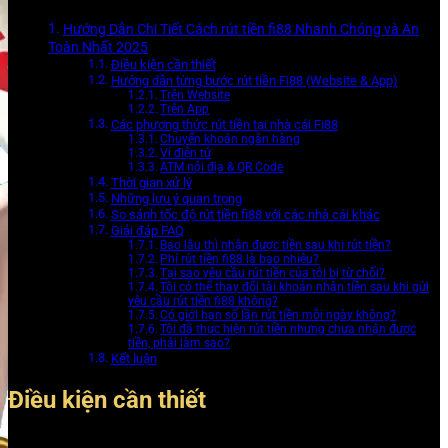
Hướng Dẫn Chi Tiết Cách rút tiền fi88 Nhanh Chóng và An
Toàn Nhất 2025
Điều kiện cần thiết
Hướng dẫn từng bước rút tiền Fi88 (Website & App)
Trên Website
Trên App
Các phương thức rút tiền tại nhà cái Fi88
Chuyển khoản ngân hàng
Ví điện tử
ATM nội địa & QR Code
Thời gian xử lý
Những lưu ý quan trọng
So sánh tốc độ rút tiền fi88 với các nhà cái khác
Giải đáp FAQ
Bao lâu thì nhận được tiền sau khi rút tiền?
Phí rút tiền fi88 là bao nhiêu?
Tại sao yêu cầu rút tiền của tôi bị từ chối?
Tôi có thể thay đổi tài khoản nhận tiền sau khi gửi
yêu cầu rút tiền fi88 không?
Có giới hạn số lần rút tiền mỗi ngày không?
Tôi đã thực hiện rút tiền nhưng chưa nhận được
tiền, phải làm sao?
Kết luận
Điều kiện cần thiết
Để tiến hành
rút tiền fi88
, bạn cần đáp ứng đầy đủ các tiêu