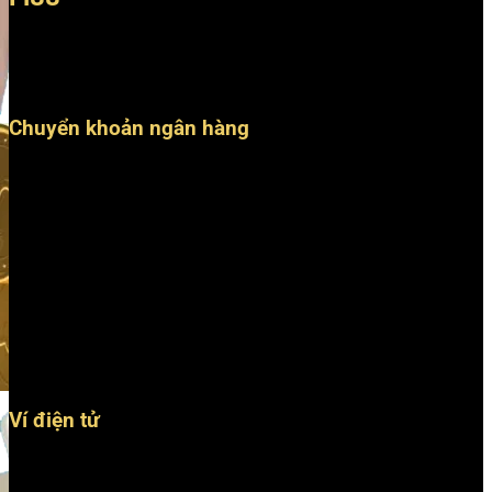
Fi88
hỗ trợ đa dạng kênh
rút tiền
, mỗi phương thức đều có
ưu – nhược điểm riêng, phù hợp với nhu cầu người chơi khác
nhau.
Chuyển khoản ngân hàng
Ưu điểm
:
Độ an toàn cao, bảo mật tốt.
Hỗ trợ hầu hết các ngân hàng uy tín có tại Việt
Nam.
Nhược điểm
:
Thời gian xử lý từ 5 – 30 phút.
Phí giao dịch có thể từ 1.000 – 3.000 VND cho
mỗi giao dịch.
Ví dụ, nếu bạn
rút tiền fi88
qua Vietcombank, chỉ mất khoảng
10 phút tiền sẽ về tài khoản.
Ví điện tử
Ưu điểm
:
Nhanh chóng (2 – 5 phút).