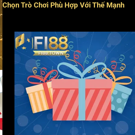
Chọn Trò Chơi Phù Hợp Với Thế Mạnh
Không phải trò chơi nào tại
Fi88
cũng phù hợp với bạn. Một
ki
Chẳng hạn, nếu bạn giỏi đọc kèo bóng đá, hãy tập trung vào m