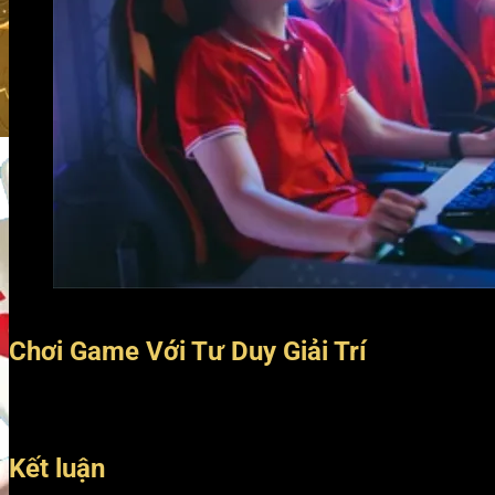
Giữ tâm lý ổn định khi chơi là yếu tố quan trọng trong 
Chơi Game Với Tư Duy Giải Trí
Đừng quá áp lực phải thắng khi tham gia các trò chơi tại
Fi88
quyết định sẽ sáng suốt hơn và niềm vui cũng trọn vẹn hơn.
Kết luận