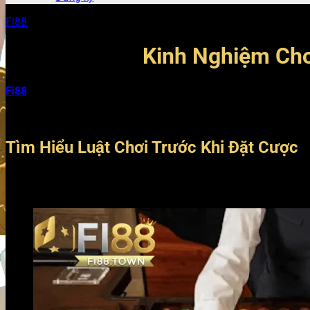
Fi88
»
kinh nghiệm chơi game
Kinh Nghiệm Chơ
Fi88
hiện đang là một trong những nhà cái trực tuyến uy tín 
người chơi mỗi ngày. Tuy nhiên, để thành công tại đây, ngườ
trọng, giúp bạn tự tin và hiệu quả hơn khi tham gia.
Tìm Hiểu Luật Chơi Trước Khi Đặt Cược
Một trong những
kinh nghiệm chơi game
quan trọng nhất tại
riêng. Hiểu rõ luật chơi không chỉ giúp bạn tránh mắc lỗi mà c