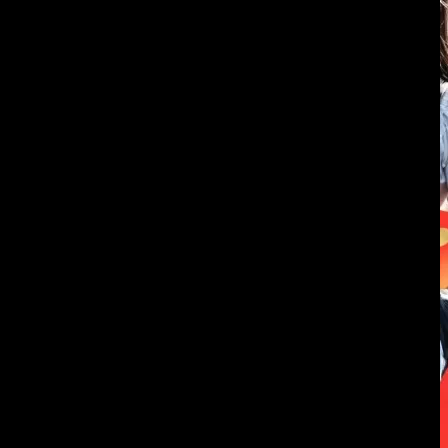
thưởng nạp lần đầu, hoàn trả cược thua hay tặng
gỡ gạc” khi thua hoặc “đánh lớn” khi thắng. Sự