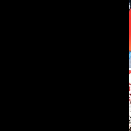
ó sự hiểu biết hoặc đã từng chơi thành thạo.