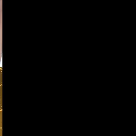
Chơi game tại
Fi88
không chỉ dựa vào may mắn mà còn cần r
giữ tâm lý ổn định đều đóng vai trò quan trọng. Hãy áp dụng
giây giải trí tuyệt vời cùng
Fi88
!