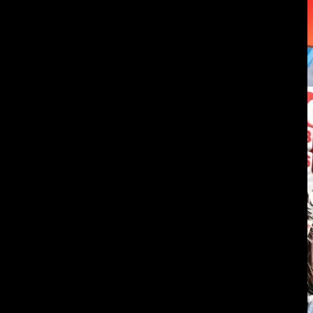
ức giải trí. Khi bạn chơi với tâm thế thoải mái,