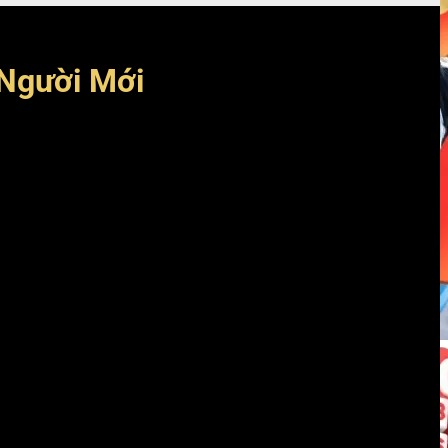
 Người Mới
nh khuyến mãi hấp dẫn,
Fi88
thu hút hàng ngàn
sẽ chia sẻ những
kinh nghiệm chơi game
quan
o, slot game hay baccarat đều có cách vận hành