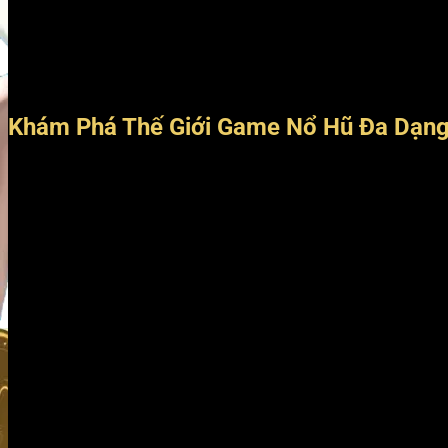
với mọi sở thích.
Tỷ lệ trả thưởng cạnh tranh:
RTP (Return to Player) của 
lớn hơn.
Tính giải trí cao, dễ chơi, dễ trúng:
Với cách vận hành đơn
Hỗ trợ trên nhiều nền tảng (web, mobile):
Trải nghiệm n
Khám Phá Thế Giới Game Nổ Hũ Đa Dạng 
Tại
Fi88
, kho game
nổ hũ Fi88
được hợp tác với nhiều nhà phát
PG Soft:
Game nổi bật như
Dragon Hatch
,
Mahjong Way
Jili:
Các tựa
Treasure of Aztec
,
Ganesha
với hiệu ứng phâ
CQ9:
Đa dạng chủ đề từ hoa quả cổ điển tới thần thoại c
Người chơi có thể lựa chọn giữa hàng trăm tựa game
nổ hũ Fi
Sweet Bonanza
(Pragmatic Play)
Rome: The Golden Age
(Red Tiger)
Mega Moolah
(Microgaming)
Phân loại theo chủ đề dễ tìm kiếm:
Truyền thuyết và thần thoại:
Ai Cập, Bắc Âu, Hy Lạp
Phiêu lưu và kho báu:
Đảo hoang, kho tàng bí mật