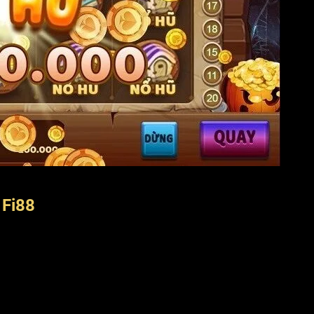
 Fi88
 điện thoại.