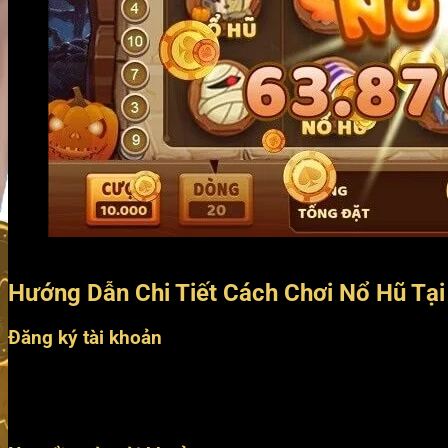
Hướng dẫn chơi nổ hũ Fi88 hiệu quả
Hướng Dẫn Chi Tiết Cách Chơi Nổ Hũ Tại
Đăng ký tài khoản
Truy cập trang chủ
Fi88
.
Chọn
Đăng ký
và điền thông tin cơ bản: họ tên, email, số
Xác thực email hoặc SMS để kích hoạt tài khoản.